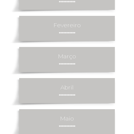
***********
Fevereiro
***********
Março
***********
Abril
***********
Maio
***********