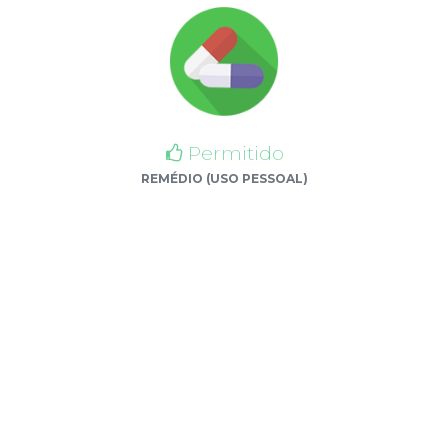
Permitido
REMÉDIO (USO PESSOAL)
Atenção!
Esse acampamento
SOMENTE
é permitido para
adolescentes entre 12 a 17 anos de idade.
NÃO é permitido GESTANTES, NÃO é apropriado
para pessoas que estão com mobilidade reduzida,