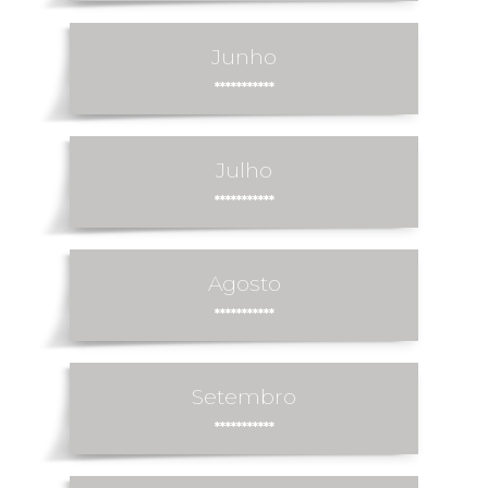
Junho
***********
Julho
***********
Agosto
***********
Setembro
***********